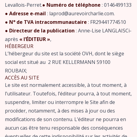
Levallois-Perret.
● Numéro de téléphone
: 0146499133
● Adresse e-mail
: laprod@aurevoircharlie.com.
● N° de TVA intracommunautaire
: FR29441774510
● Directeur de la publication
: Anne-Lise LANGLAISCi-
après
« l’ÉDITEUR »
,
HÉBERGEUR
L’hébergeur du site est la société OVH, dont le siège
social est situé au 2 RUE KELLERMANN 59100
ROUBAIX;
ACCÈS AU SITE
Le site est normalement accessible, à tout moment, à
l’utilisateur. Toutefois, l’éditeur pourra, à tout moment,
suspendre, limiter ou interrompre le Site afin de
procéder, notamment, à des mises à jour ou des
modifications de son contenu. L’éditeur ne pourra en
aucun cas être tenu responsable des conséquences
éventuelles de cette indisponibilité sur les activités de