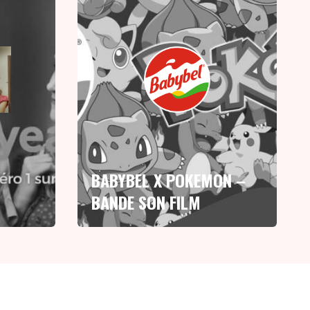
BABYBEL X POKEMON –
BANDE SON FILM